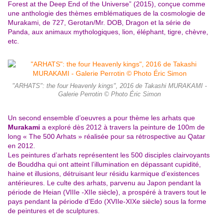
Forest at the Deep End of the Universe” (2015), conçue comme
une anthologie des thèmes emblématiques de la cosmologie de
Murakami, de 727, Gerotan/Mr. DOB, Dragon et la série de
Panda, aux animaux mythologiques, lion, éléphant, tigre, chèvre,
etc.
"ARHATS": the four Heavenly kings", 2016 de Takashi MURAKAMI -
Galerie Perrotin © Photo Éric Simon
Un second ensemble d’oeuvres a pour thème les arhats que
Murakami
a exploré dès 2012 à travers la peinture de 100m de
long « The 500 Arhats » réalisée pour sa rétrospective au Qatar
en 2012.
Les peintures d’arhats représentent les 500 disciples clairvoyants
de Bouddha qui ont atteint l’illumination en dépassant cupidité,
haine et illusions, détruisant leur résidu karmique d’existences
antérieures. Le culte des arhats, parvenu au Japon pendant la
période de Heian (VIIIe -XIIe siècle), a prospéré à travers tout le
pays pendant la période d’Edo (XVIIe-XIXe siècle) sous la forme
de peintures et de sculptures.