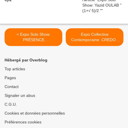
< Expo Solo Show:
Expo Collective
PRÉSENCE
Contemporaine: CREDO /
PANCHOUNETTE "Chic,
Matthieu Gafsou / Anne
choc, super, sensass !"
Golaz / Yann Mingard / Guy
Oberson / Cyril Porchet >
Hébergé par Overblog
Top articles
Pages
Contact
Signaler un abus
C.G.U.
Cookies et données personnelles
Préférences cookies