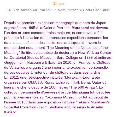
2016 de Takashi MURAKAMI - Galerie Perrotin © Photo Éric Simon
Depuis sa première exposition monographique hors du Japon
organisée en 1995 à la Galerie Perrotin,
Murakami
est devenu
l’un des artistes contemporains majeurs, et son travail a été
présenté à l’occasion de nombreuses expositions personnelles
dans des musées et des institutions artistiques à travers le
monde, dont notamment “The Meaning of the Nonsense of the
Meaning” (le titre de sa thèse de doctorat) à New York au Center
for Curatorial Studies Museum, Bard College en 1999
et enfin au
Guggenheim Museum à Bilbao. En 2010, en France, le Château
de Versailles a
organisé une importante exposition personnelle
de ses oeuvres à l’intérieur du château et dans ses jardins.
En 2012, une rétrospective intitulée “Murakami-Ego” a été
organisée par QMA à Al Riwaq Exhibition Hall, Doha, Qatar où
figurait le chef d’oeuvre de 100 mètres “The 500 Arhats”. La
collection personnelle d’oeuvres d’art de
Murakami
fut dévoilée
pour la première fois au Yokohama Museum of Art au début de
l’année 2016, dans une exposition intitulée “Takashi Murakami’s
Superflat Collection -From Shōhaku and Rosanjin to Anselm
Kiefer-”