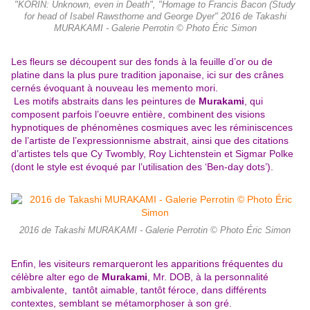
"KORIN: Unknown, even in Death", "Homage to Francis Bacon (Study
for head of Isabel Rawsthorne and George Dyer" 2016 de Takashi
MURAKAMI - Galerie Perrotin © Photo Éric Simon
Les fleurs se découpent sur des fonds à la feuille d’or ou de
platine dans la plus pure tradition japonaise, ici sur des crânes
cernés évoquant à nouveau les memento mori.
Les motifs abstraits dans les peintures de
Murakami
, qui
composent parfois l’oeuvre entière, combinent des visions
hypnotiques de phénomènes cosmiques avec les réminiscences
de l’artiste de l’expressionnisme abstrait, ainsi que des citations
d’artistes tels que Cy Twombly, Roy Lichtenstein et Sigmar Polke
(dont le style est évoqué par l’utilisation des ‘Ben-day dots’).
2016 de Takashi MURAKAMI - Galerie Perrotin © Photo Éric Simon
Enfin, les visiteurs remarqueront les apparitions fréquentes du
célèbre alter ego de
Murakami
, Mr. DOB, à la personnalité
ambivalente, tantôt aimable, tantôt féroce, dans différents
contextes, semblant se métamorphoser à son gré.