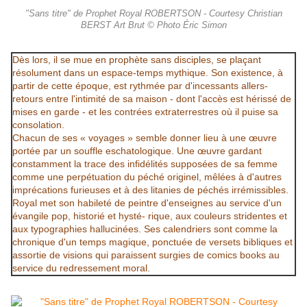
"Sans titre" de Prophet Royal ROBERTSON - Courtesy Christian
BERST Art Brut © Photo Éric Simon
Dès lors, il se mue en prophète sans disciples, se plaçant
résolument dans un espace-temps mythique. Son existence, à
partir de cette époque, est rythmée par d'incessants allers-
retours entre l'intimité de sa maison - dont l'accès est hérissé de
mises en garde - et les contrées extraterrestres où il puise sa
consolation.
Chacun de ses « voyages » semble donner lieu à une œuvre
portée par un souffle eschatologique. Une œuvre gardant
constamment la trace des infidélités supposées de sa femme
comme une perpétuation du péché originel, mêlées à d'autres
imprécations furieuses et à des litanies de péchés irrémissibles.
Royal met son habileté de peintre d'enseignes au service d'un
évangile pop, historié et hysté- rique, aux couleurs stridentes et
aux typographies hallucinées. Ses calendriers sont comme la
chronique d'un temps magique, ponctuée de versets bibliques et
assortie de visions qui paraissent surgies de comics books au
service du redressement moral.