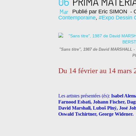
06
PRIMA MATERI
Mar
Publié par Eric SIMON
- C
Contemporaine
,
#Expo Dessin 
"Sans titre", 1987 de David MARSHALL - C
P
Du 14 février au 14 mars 
Les artistes présentées (és):
Isabel Alem
Farnood Esbati, Johann Fischer, Da
David Marshall, Luboš Plný, José Joh
Oswald Tschirtner, George Widener.