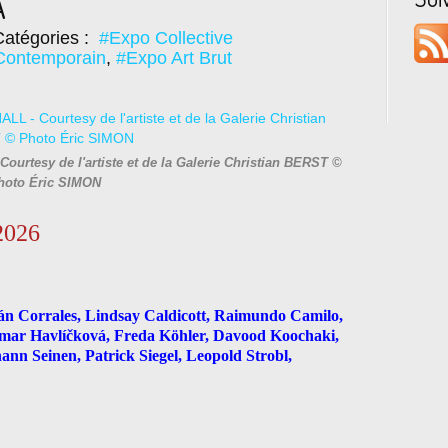
A
atégories :
#Expo Collective
Contemporain
,
#Expo Art Brut
ourtesy de l'artiste et de la Galerie Christian BERST ©
hoto Éric SIMON
2026
án Corrales, Lindsay Caldicott, Raimundo Camilo,
gmar Havlíčková, Freda Köhler, Davood Koochaki,
ann Seinen, Patrick Siegel, Leopold Strobl,