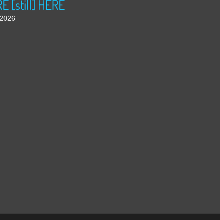
 [still] HERE
t 2026