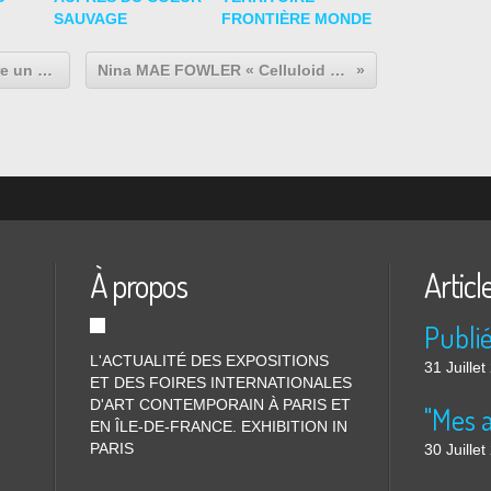
SAUVAGE
FRONTIÈRE MONDE
Tania MOURAUD « En rêvant d’être un papillon »
Nina MAE FOWLER « Celluloid Studio »
À propos
Articl
L'ACTUALITÉ DES EXPOSITIONS
31 Juille
ET DES FOIRES INTERNATIONALES
D'ART CONTEMPORAIN À PARIS ET
"Mes 
EN ÎLE-DE-FRANCE. EXHIBITION IN
PARIS
30 Juille