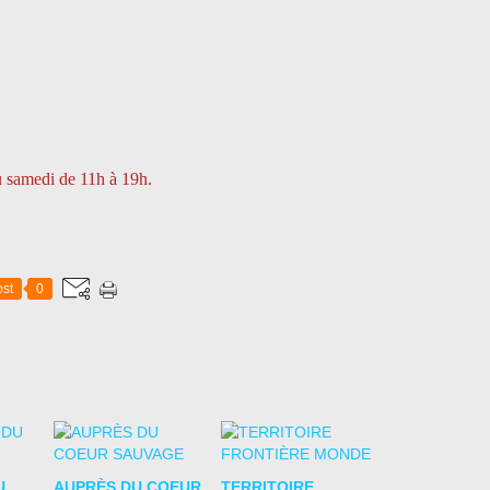
u samedi de 11h à 19h.
st
0
U
AUPRÈS DU COEUR
TERRITOIRE