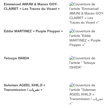
Emmanuel AWUNI & Maceo GOY-
CLAIRET « Les Traces du Vivant »
Eddie MARTINEZ « Purple Flopper »
Tetsuya ISHIDA
Suleman AGEEL KHILJI «
Transmission / ﻧﺷرﯾﺎت »