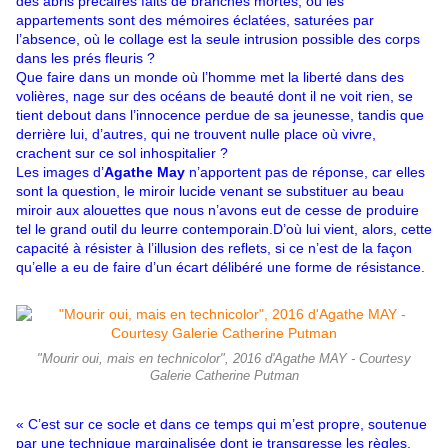
des abris précaires faits de branches mortes, où les
appartements sont des mémoires éclatées, saturées par
l’absence, où le collage est la seule intrusion possible des corps
dans les prés fleuris ?
Que faire dans un monde où l’homme met la liberté dans des
volières, nage sur des océans de beauté dont il ne voit rien, se
tient debout dans l’innocence perdue de sa jeunesse, tandis que
derrière lui, d’autres, qui ne trouvent nulle place où vivre,
crachent sur ce sol inhospitalier ?
Les images d’
Agathe May
n’apportent pas de réponse, car elles
sont la question, le miroir lucide venant se substituer au beau
miroir aux alouettes que nous n’avons eut de cesse de produire
tel le grand outil du leurre contemporain.
D’où lui vient, alors, cette
capacité à résister à l’illusion des reflets, si ce n’est de la façon
qu’elle a eu de faire d’un écart délibéré une forme de résistance.
"Mourir oui, mais en technicolor", 2016 d'Agathe MAY - Courtesy
Galerie Catherine Putman
« C’est sur ce socle et dans ce temps qui m’est propre, soutenue
par une technique marginalisée dont je transgresse les règles,