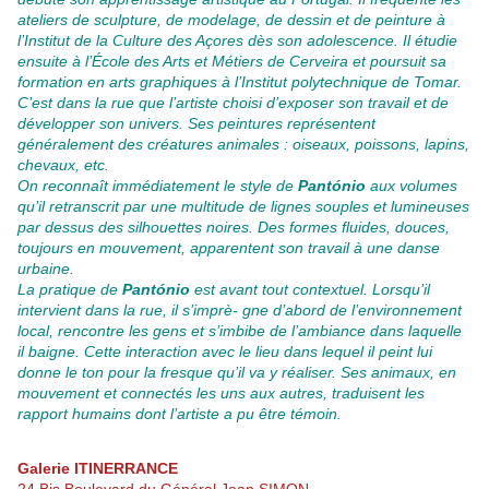
ateliers de sculpture, de modelage, de dessin et de peinture à
l’Institut de la Culture des Açores dès son adolescence. Il étudie
ensuite à l’École des Arts et Métiers de Cerveira et poursuit sa
formation en arts graphiques à l’Institut polytechnique de Tomar.
C’est dans la rue que l’artiste choisi d’exposer son travail et de
développer son univers. Ses peintures représentent
généralement des créatures animales : oiseaux, poissons, lapins,
chevaux, etc.
On reconnaît immédiatement le style de
Pantónio
aux volumes
qu’il retranscrit par une multitude de lignes souples et lumineuses
par dessus des silhouettes noires.
Des formes fluides, douces,
toujours en mouvement, apparentent son travail à une danse
urbaine.
La pratique de
Pantónio
est avant tout contextuel. Lorsqu’il
intervient dans la rue, il s’imprè- gne d’abord de l’environnement
local, rencontre les gens et s’imbibe de l’ambiance dans laquelle
il baigne. Cette interaction avec le lieu dans lequel il peint lui
donne le ton pour la fresque qu’il va y réaliser. Ses animaux, en
mouvement et connectés les uns aux autres, traduisent les
rapport humains dont l’artiste a pu être témoin.
Galerie ITINERRANCE
24 Bis Boulevard du Général Jean SIMON