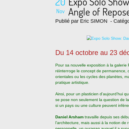
20
Expo Solo Show
Angle of Repos
Nov
Publié par Eric SIMON
- Catégo
Du 14 octobre au 23 d
Pour sa nouvelle exposition à la galerie P
réinterroge le concept de permanence, c
orientales ou les cycles des planètes, m
pratique artistique.
Ainsi, pour un plasticien d’aujourd’hui 
se pose non seulement la question de la
si un pays ou une culture peuvent infére
Daniel Arsham
travaille depuis ses déb
l’architecture, mais aussi à la notion de
personnelle, un ouragan auquel il a surv