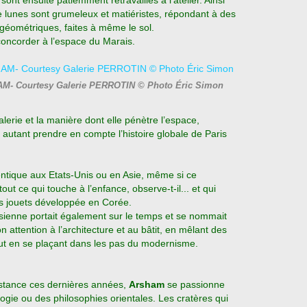
nt ensuite patiemment retravaillés à l’atelier. Ainsi
e lunes sont grumeleux et matiéristes, répondant à des
géométriques, faites à même le sol.
concorder à l’espace du Marais.
AM- Courtesy Galerie PERROTIN © Photo Éric Simon
alerie et la manière dont elle pénètre l’espace,
autant prendre en compte l’histoire globale de Paris
dentique aux Etats-Unis ou en Asie, même si ce
tout ce qui touche à l’enfance, observe-t-il... et qui
des jouets développée en Corée.
sienne portait également sur le temps et se nommait
n attention à l’architecture et au bâtit, en mêlant des
tout en se plaçant dans les pas du modernisme.
istance ces dernières années,
Arsham
se passionne
logie ou des philosophies orientales. Les cratères qui