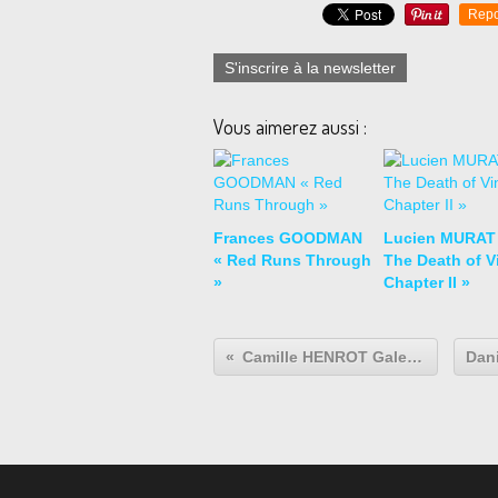
Repo
S'inscrire à la newsletter
Vous aimerez aussi :
Frances GOODMAN
Lucien MURAT
« Red Runs Through
The Death of Vi
»
Chapter II »
Camille HENROT Galerie Kamel Mennour 75006 Paris