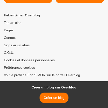
GRAPHITO «Un Monde de
POLKE «Ultra Polke -
Rêves»
Works on paper» >
Hébergé par Overblog
Top articles
Pages
Contact
Signaler un abus
C.G.U.
Cookies et données personnelles
Préférences cookies
Voir le profil de Eric SIMON sur le portail Overblog
Créer un blog sur Overblog
Créer un blog