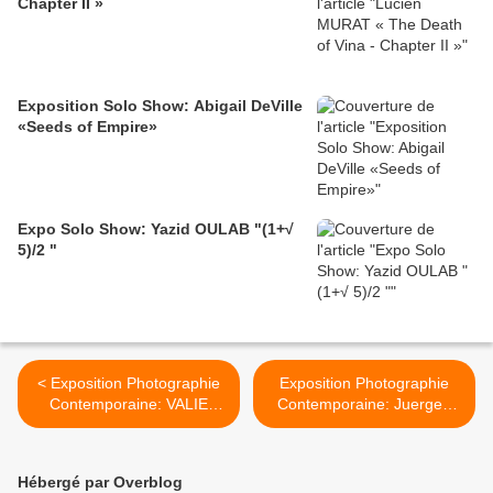
Chapter II »
Exposition Solo Show: Abigail DeVille
«Seeds of Empire»
Expo Solo Show: Yazid OULAB "(1+√
5)/2 "
< Exposition Photographie
Exposition Photographie
Contemporaine: VALIE
Contemporaine: Juergen
EXPORT « Body
TELLER « Leg, snails and
Configurations »
peaches » >
Hébergé par Overblog