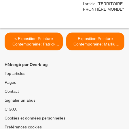
< Exposition Peinture
Exposition Peinture
Contemporaine: Patrick
Contemporaine: Markus
PIETROPOLI « croisées
ÅKESSON "Let me sleep
entrecroisées »
through the night" >
Hébergé par Overblog
Top articles
Pages
Contact
Signaler un abus
C.G.U.
Cookies et données personnelles
Préférences cookies