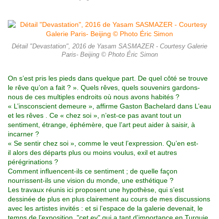
Détail "Devastation", 2016 de Yasam SASMAZER - Courtesy Galerie
Paris- Beijing © Photo Éric Simon
On s’est pris les pieds dans quelque part. De quel côté se trouve
le rêve qu’on a fait ? ». Quels rêves, quels souvenirs gardons-
nous de ces multiples endroits où nous avons habités ?
« L’insconscient demeure », affirme Gaston Bachelard dans L’eau
et les rêves . Ce « chez soi », n’est-ce pas avant tout un
sentiment, étrange, éphémère, que l’art peut aider à saisir, à
incarner ?
« Se sentir chez soi », comme le veut l’expression. Qu’en est-
il alors des départs plus ou moins voulus, exil et autres
pérégrinations ?
Comment influencent-ils ce sentiment ; de quelle façon
nourrissent-ils une vision du monde, une esthétique ?
Les travaux réunis ici proposent une hypothèse, qui s’est
dessinée de plus en plus clairement au cours de mes discussions
avec les artistes invités : et si l’espace de la galerie devenait, le
temps de l’exposition, "cet ev" qui a tant d’importance en Turquie,