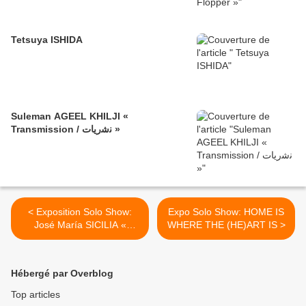
Tetsuya ISHIDA
Suleman AGEEL KHILJI «
Transmission / ﻧﺷرﯾﺎت »
< Exposition Solo Show:
Expo Solo Show: HOME IS
José María SICILIA «
WHERE THE (HE)ART IS >
Phasma »
Hébergé par Overblog
Top articles