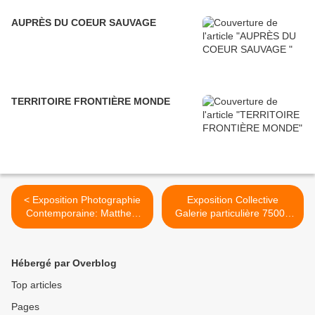
AUPRÈS DU COEUR SAUVAGE
TERRITOIRE FRONTIÈRE MONDE
< Exposition Photographie
Exposition Collective
Contemporaine: Matthew
Galerie particulière 75003
PORTER «The links are
Paris
joined and form a ring»
#actuartparis#actuart#exhib
itioninparis#expoaparis#gal
Hébergé par Overblog
erieparticiliere#ugoschiavi >
Top articles
Pages