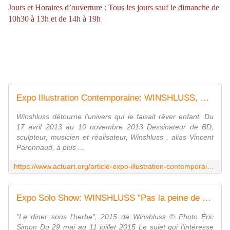
Jours et Horaires d’ouverture :
Tous les jours sauf le dimanche de
10h30 à 13h et de 14h à 19h
Expo Illustration Contemporaine: WINSHLUSS, Un monde Merveilleux - ACTUART by Eric SIMON
Winshluss détourne l'univers qui le faisait rêver enfant. Du
17 avril 2013 au 10 novembre 2013 Dessinateur de BD,
sculpteur, musicien et réalisateur, Winshluss , alias Vincent
Paronnaud, a plus ...
https://www.actuart.org/article-expo-illustration-contemporaine-winshluss-un-monde-merveilleux-120245322.html
Expo Solo Show: WINSHLUSS "Pas la peine de pleurer, personne ne te regarde... " - ACTUART by Eric SIMON
"Le diner sous l'herbe", 2015 de Winshluss © Photo Éric
Simon Du 29 mai au 11 juillet 2015 Le sujet qui l'intéresse