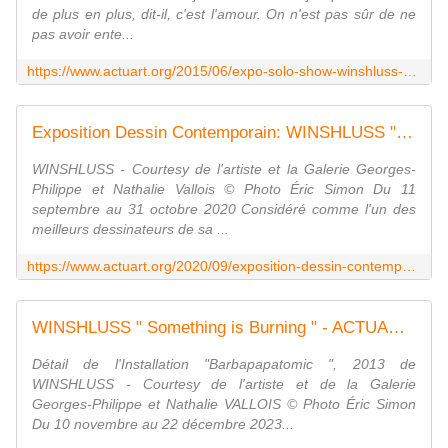
de plus en plus, dit-il, c'est l'amour. On n'est pas sûr de ne
pas avoir ente...
https://www.actuart.org/2015/06/expo-solo-show-winshluss-pas-la-peine-de-pleurer-personne-ne-te-regarde.html
Exposition Dessin Contemporain: WINSHLUSS " Interférence rétroactive " - ACTUART by Eric SIMON
WINSHLUSS - Courtesy de l'artiste et la Galerie Georges-
Philippe et Nathalie Vallois © Photo Éric Simon Du 11
septembre au 31 octobre 2020 Considéré comme l'un des
meilleurs dessinateurs de sa ...
https://www.actuart.org/2020/09/exposition-dessin-contemporain-winshluss-interference-retroactive.html
WINSHLUSS " Something is Burning " - ACTUART by Eric SIMON
Détail de l'Installation "Barbapapatomic ", 2013 de
WINSHLUSS - Courtesy de l'artiste et de la Galerie
Georges-Philippe et Nathalie VALLOIS © Photo Éric Simon
Du 10 novembre au 22 décembre 2023...