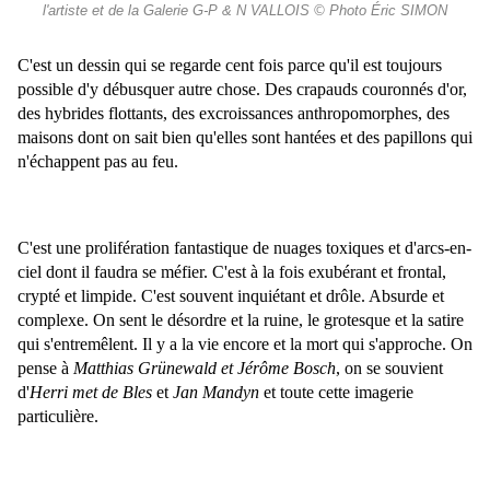
l'artiste et de la Galerie G-P & N VALLOIS © Photo Éric SIMON
C'est un dessin qui se regarde cent fois parce qu'il est toujours
possible d'y débusquer autre chose. Des crapauds couronnés d'or,
des hybrides flottants, des excroissances
anthropomorphes, des
maisons dont on sait bien qu'elles sont hantées et des papillons qui
n'échappent pas au feu.
C'est une prolifération fantastique de nuages toxiques et d'arcs-en-
ciel dont il faudra se méfier. C'est à la fois exubérant et frontal,
crypté et limpide. C'est souvent inquiétant et drôle. Absurde et
complexe.
On sent le désordre et la ruine, le grotesque et la satire
qui s'entremêlent. Il y a la vie encore et la mort qui s'approche.
On
pense à
Matthias Grünewald et Jérôme Bosch
, on se souvient
d'
Herri met de Bles
et
Jan Mandyn
et toute cette imagerie
particulière.