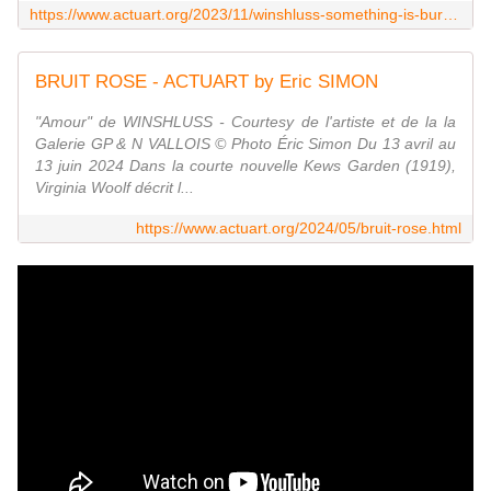
https://www.actuart.org/2023/11/winshluss-something-is-burning.html
BRUIT ROSE - ACTUART by Eric SIMON
"Amour" de WINSHLUSS - Courtesy de l'artiste et de la la
Galerie GP & N VALLOIS © Photo Éric Simon Du 13 avril au
13 juin 2024 Dans la courte nouvelle Kews Garden (1919),
Virginia Woolf décrit l...
https://www.actuart.org/2024/05/bruit-rose.html