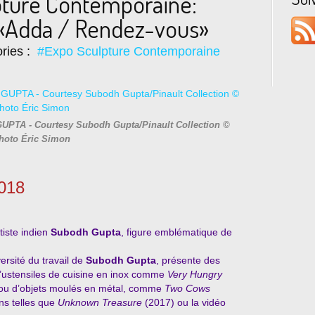
pture Contemporaine:
«Adda / Rendez-vous»
ries :
#Expo Sculpture Contemporaine
UPTA - Courtesy Subodh Gupta/Pinault Collection ©
hoto Éric Simon
2018
tiste indien
Subodh Gupta
, figure emblématique de
versité du travail de
Subodh Gupta
, présente des
ustensiles de cuisine en inox comme
Very Hungry
 ou d’objets moulés en métal, comme
Two Cows
ns telles que
Unknown Treasure
(2017) ou la vidéo