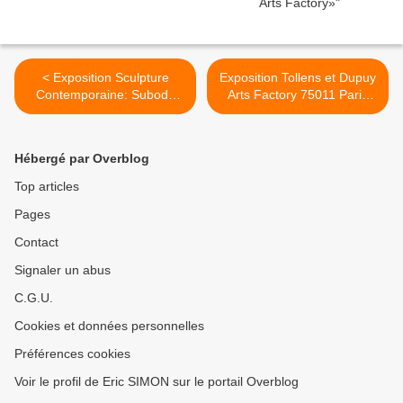
< Exposition Sculpture
Exposition Tollens et Dupuy
Contemporaine: Subodh
Arts Factory 75011 Paris
GUPTA «Adda / Rendez-
#actuart #actuartparis
vous»
#exhibitioninparis
#expoaparis #artfactory >
Hébergé par Overblog
Top articles
Pages
Contact
Signaler un abus
C.G.U.
Cookies et données personnelles
Préférences cookies
Voir le profil de Eric SIMON sur le portail Overblog