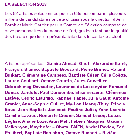
LA SÉLECTION 2018
Les 52 artistes sélectionnés pour la 63e édition parmi plusieurs
milliers de candidatures ont été choisis sous la direction d’Ami
Barak et Marie Gautier par un Comité de Sélection composé de
onze
personnalités du monde de l’art, guidées tant par la qualité
des travaux que leur représentativité dans
le contexte actuel.
Artistes représentés :
Samira Ahmadi Ghoti, Alexandre Barré,
François Bianco, Baptiste Brossard, Pierre Brunet, Roland
Burkart, Clémentine Carsberg, Baptiste César, Célia Coëtte,
Lauren Coullard, Octave Courtin, Jules Cruveiller,
Odonchimeg Davaadorj, Laurence de Leersnyder, Romuald
Dumas-Jandolo, Paul Duncombe, Elise Eeraerts, Clémence
Estève, Cédric Esturillo, Raphaël Fabre, Julia Gault, Antoine
Granier, Anne-Sophie Guillet, My-Lan Hoang-Thuy, Princia
Itoua, Jean-Baptiste Janisset, Pauline Julier, Yann Lacroix,
Camille Lavaud, Ronan le Creurer, Samuel Lecoq, Lucas
Léglise, Ariane Loze, Arun Mali, Fabien Marques, Garush
Melkonyan, Mayrhofer – Ohata, PAÏEN, Andrei Pavlov, Zoé
Philibert, Baptiste Rabichon, Octave Rimbert – Rivière,