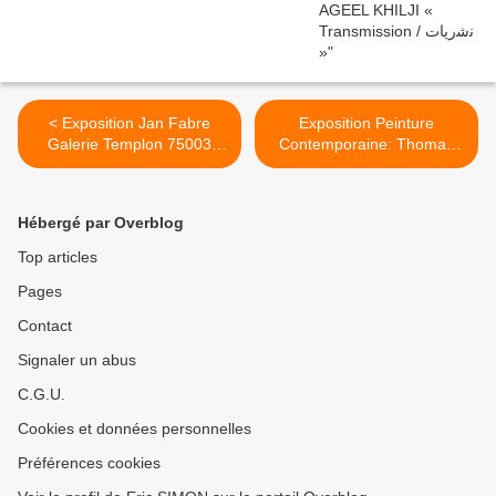
< Exposition Jan Fabre
Exposition Peinture
Galerie Templon 75003
Contemporaine: Thomas
Paris
DEVAUX "Rayons" >
#actuart#exhibitioninparis#e
xpoaparis #actuartparis
Hébergé par Overblog
Top articles
Pages
Contact
Signaler un abus
C.G.U.
Cookies et données personnelles
Préférences cookies