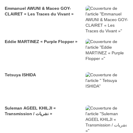
Emmanuel AWUNI & Maceo GOY-
CLAIRET « Les Traces du Vivant »
Eddie MARTINEZ « Purple Flopper »
Tetsuya ISHIDA
Suleman AGEEL KHILJI «
Transmission / ﻧﺷرﯾﺎت »