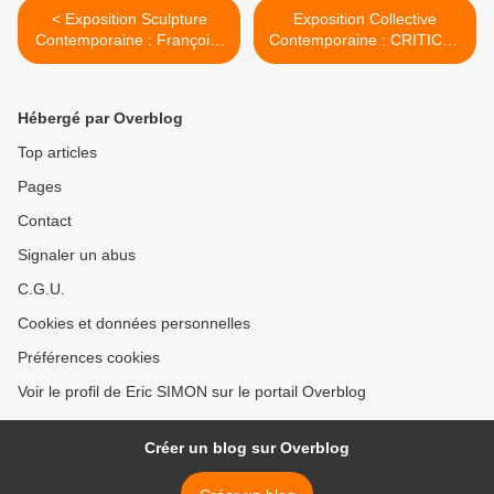
< Exposition Sculpture
Exposition Collective
Contemporaine : François-
Contemporaine : CRITICAL
Xavier LALANNE
DICTIONARY ; In hommage
to Georges Bataille >
Hébergé par Overblog
Top articles
Pages
Contact
Signaler un abus
C.G.U.
Cookies et données personnelles
Préférences cookies
Voir le profil de Eric SIMON sur le portail Overblog
Créer un blog sur Overblog