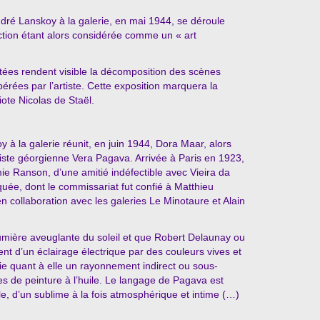
ré Lanskoy à la galerie, en mai 1944, se déroule
action étant alors considérée comme un « art
ntées rendent visible la décomposition des scènes
opérées par l’artiste. Cette exposition marquera la
ote Nicolas de Staël.
oy à la galerie réunit, en juin 1944, Dora Maar, alors
iste géorgienne Vera Pagava. Arrivée à Paris en 1923,
émie Ranson, d’une amitié indéfectible avec Vieira da
uée, dont le commissariat fut confié à Matthieu
 en collaboration avec les galeries Le Minotaure et Alain
 lumière aveuglante du soleil et que Robert Delaunay ou
t d’un éclairage électrique par des couleurs vives et
ie quant à elle un rayonnement indirect ou sous-
es de peinture à l’huile. Le langage de Pagava est
le, d’un sublime à la fois atmosphérique et intime (…)