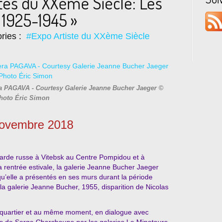
stes du XXème Siècle: Les
 1925-1945 »
ries :
#Expo Artiste du XXème Siècle
a PAGAVA - Courtesy Galerie Jeanne Bucher Jaeger ©
hoto Éric Simon
novembre 2018
-garde russe à Vitebsk au Centre Pompidou et à
 rentrée estivale, la galerie Jeanne Bucher Jaeger
qu’elle a présentés en ses murs durant la période
a galerie Jeanne Bucher, 1955, disparition de Nicolas
e quartier et au même moment, en dialogue avec
s de Serge Charchoune par les galeries Le Minotaure