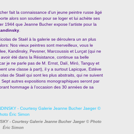
er fait la connaissance d’un jeune peintre russe âgé
pporte alors son soutien pour se loger et lui achète ses
ier 1944 que Jeanne Bucher expose l’artiste pour la
andinsky
.
colas de Staël à la galerie se déroulera un an plus
lors: Nos vieux peintres sont merveilleux, vous le
lee, Kandinsky, Pevsner, Marcoussis et Lurçat (qui ne
 avoir été dans la Résistance, continue sa belle
(car je ne parle pas de M. Ernst, Dalí, Miró, Tanguy et
t une classe à part), il y a surtout Lapicque, Estève
olas de Staël qui sont les plus abstraits, qui ne suivent
. Sept autres expositions monographiques seront par
 vibrant hommage à l’occasion des 30 années de sa
KY - Courtesy Galerie Jeanne Bucher Jaeger © Photo
Éric Simon