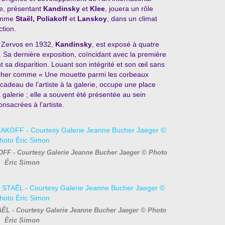
e, présentant
Kandinsky
et
Klee
, jouera un rôle
comme
Staël, Poliakoff
et
Lanskoy
, dans un climat
ction.
n Zervos en 1932,
Kandinsky
, est exposé à quatre
4. Sa dernière exposition, coïncidant avec la première
 sa disparition. Louant son intégrité et son œil sans
e Bucher comme « Une mouette parmi les corbeaux
deau de l’artiste à la galerie, occupe une place
la galerie ; elle a souvent été présentée au sein
nsacrées à l’artiste.
FF - Courtesy Galerie Jeanne Bucher Jaeger © Photo
Éric Simon
AÊL - Courtesy Galerie Jeanne Bucher Jaeger © Photo
Éric Simon