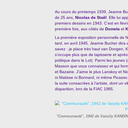
Au cours du printemps 1939, Jeanne Buch
de 25 ans,
Nicolas de Staël
. Elle lui a
premiers dessins en 1943.
C’est en févr
première fois, aux côtés de
Domela
et
K
La première exposition personnelle de Ni
tard, en avril 1945. Jeanne Bucher dira a
savez : je place très haut van Dongen, K
s’occupe plus que de tapisserie et après
politique dans le Lot). Parmi les jeunes 
Masson que vous connaissez et qui formen
et Bazaine. J’aime le plus Lanskoy et Nic
ni Matisse ni Bonnard, ni même Picasso
la suite consacrées à l’artiste, dont un
disparition, lors de la FIAC 1985.
"Communauté", 1942 de Vassily KANDINS