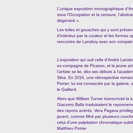
L’unique exposition monographique d’And
sous l’Occupation et la censure, l’abstr
dégénéré ».
Les toiles et gouaches qui y sont prése
d’intérieur par la couleur et les formes 
rencontre de Lanskoy avec son compatri
L’exposition qui suit celle d’André Lansk
ex-compagne de Picasso, et la jeune art
l’artiste se lie, dès ses débuts à l’acad
Silva. En 2016, une rétrospective remarq
Poirier, lui est consacrée par la galerie,
le Gaillard.
Alors que William Turner transcrivait la
Giacomo Balla traduisaient le rayonnemen
des rayons acérés, Vera Pagava privilég
jacent, comme filtré par plusieurs couch
celui d’une palpitation chromatique subti
Matthieu Poirier