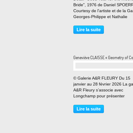
Bride", 1976 de Daniel SPOERR
Courtesy de l'artiste et de la Ga
Georges-Philippe et Nathalie
VALLOIS © Photo Éric SIMON 
mars au 16 mai 2026 Daniel Spo
Lire la suite
les choses de la vie est la prem
exposition...
Geneviève CLAISSE « Geometry of Co
© Galerie A&R FLEURY Du 15
janvier au 28 février 2026 La ga
A&R Fleury s’associe avec
Longchamp pour présenter
Geometry of Color, une exposit
qui rend hommage à 50 ans de
Lire la suite
recherches plastiques dévelop
par Geneviève Claisse, figure
incontournable...