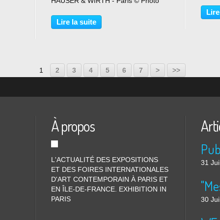
HAUSER & WIRTH - Paris © Photo
Centr
pes-
Éric SIMON Du 18 janvier au 12
monog
Lire
derne
mars 2025 L’exposition de Hauser &
(1865
Lire la suite
Wirth Paris « Francis Picabia. Éternel
audaci
recommencement », organisée...
1
2
3
4
5
6
7
>
>>
À propos
Arti
L'ACTUALITÉ DES EXPOSITIONS
31 Jui
ET DES FOIRES INTERNATIONALES
D'ART CONTEMPORAIN À PARIS ET
"Me
EN ÎLE-DE-FRANCE. EXHIBITION IN
PARIS
30 Jui