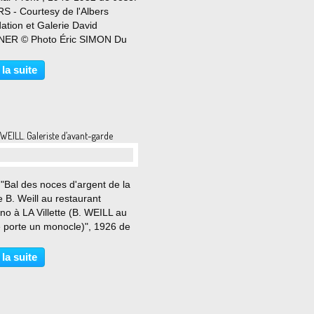
S - Courtesy de l'Albers
ation et Galerie David
ER © Photo Éric SIMON Du
nvier au 21 mars 2026 David
r a le plaisir d’accueillir Josef
 la suite
s: Duets dans les espaces de
erie parisienne....
WEILL. Galeriste d’avant-garde
 "Bal des noces d'argent de la
e B. Weill au restaurant
o à LA Villette (B. WEILL au
e porte un monocle)", 1926 de
VAUX - Courtesy Collection
culière © Photo Éric SIMON Du
 la suite
obre 2025 au 26 janvier 2026
1, Berthe...