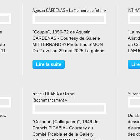
Agustin CÁRDENAS « La Mémoire du futur »
INTIMA
ce
"Couple", 1956-72 de Agustin
"La n
CÁRDENAS - Courtesy de Galerie
Arist
to
MITTERRAND © Photo Éric SIMON
en Cé
 11
Du 2 avril au 29 mai 2025 La galerie
LAEUG
 mes
Mitterrand est heureuse de
CUBE 
nnent
présenter une nouvelle exposition de
7 Mar
Lire la suite
Lire
l’artiste cubain Agustín Cárdenas sur
commi
l’ensemble de ses espaces...
Blach
Francis PICABIA « Éternel
Suzan
Recommencement »
vec
Du 15 
"Colloque (Colloquium)", 1949 de
dessi
Francis PICABIA - Courtesy du
n’aura
Comité Picabia et de la Gallery
des d