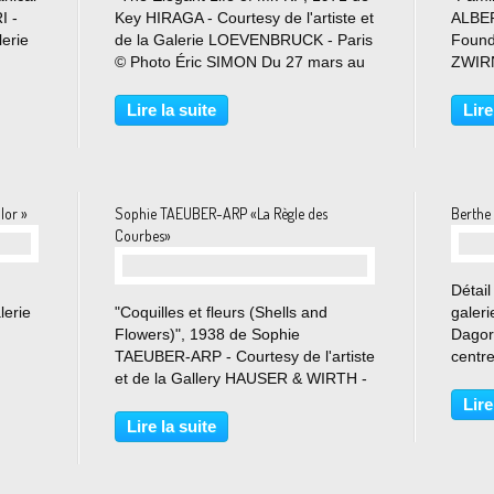
I -
Key HIRAGA - Courtesy de l'artiste et
ALBER
lerie
de la Galerie LOEVENBRUCK - Paris
Found
© Photo Éric SIMON Du 27 mars au
ZWIRN
Du 30
9 mai 2026 Loevenbruck présente
15 ja
erri,
une sélection de peintures et
Zwirne
Lire la suite
Lire
ière
d’œuvres sur papier de l’artiste
Alber
japonais Key...
sa gal
lor »
Sophie TAEUBER-ARP «La Règle des
Berthe 
Courbes»
Détail
lerie
"Coquilles et fleurs (Shells and
galeri
Flowers)", 1938 de Sophie
Dagorn
TAEUBER-ARP - Courtesy de l'artiste
centr
ion
et de la Gallery HAUSER & WIRTH -
Marc 
Paris © Photo Éric SIMON Du 17
Parti
Lire
pées
janvier au 7 mars 2026 « Sophie
8 oct
Lire la suite
Taeuber-Arp. La règle des courbes
En 190
», dont Briony Fer assure...