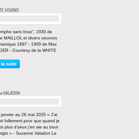
TE VISIONS
ymphe sans bras", 1930 de
ide MAILLOL et divers oeuvres
ramique 1897 - 1909 de Max
ER - Courtesy de la WHITE
Paris © Photo Éric SIMON Du
s au 10 Mai 2025 Sous le
 la suite
ssariat de Clémande Burgevin
man et de Mathieu Paris...
ne VALADON
janvier au 26 mai 2025 « J’ai
né follement pour que quand je
is plus d’yeux j’en aie au bout
oigts » - Suzanne Valadon Le