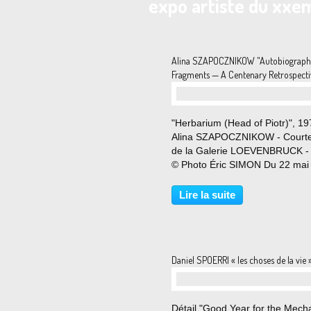
expo artiste du xxem
Alina SZAPOCZNIKOW "Autobiograph
Fragments — A Centenary Retrospecti
"Herbarium (Head of Piotr)", 1
Alina SZAPOCZNIKOW - Court
de la Galerie LOEVENBRUCK - 
© Photo Éric SIMON Du 22 mai
31 juillet 2026 Choisir de célébr
centenaire de la naissance d’u
Lire la suite
artiste de pareille envergure ne 
pas à une...
Daniel SPOERRI « les choses de la vie 
Détail "Good Year for the Mech