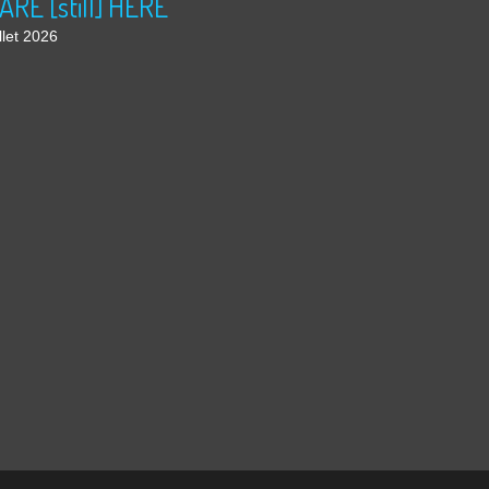
ARE [still] HERE
llet 2026