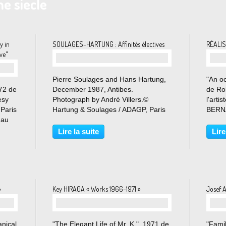
e siecle
y in
SOULAGES-HARTUNG : Affinités électives
RÉALI
ve"
Pierre Soulages and Hans Hartung,
"An o
972 de
December 1987, Antibes.
de Ro
esy
Photograph by André Villers.©
l'arti
Paris
Hartung & Soulages / ADAGP, Paris
BERNA
 au
2026. Archives of the Fondation
26 ma
er le
Hartung-Bergman. Du 25 avril au 30
SUR 
Lire la suite
Lire
ne
mai 2026 « Nous étions des
Galer
tient
marginaux » : c’est ainsi que Pierre...
une ex
»
Key HIRAGA « Works 1966–1971 »
Josef 
anical
"The Elegant Life of Mr. K.", 1971 de
"Famil