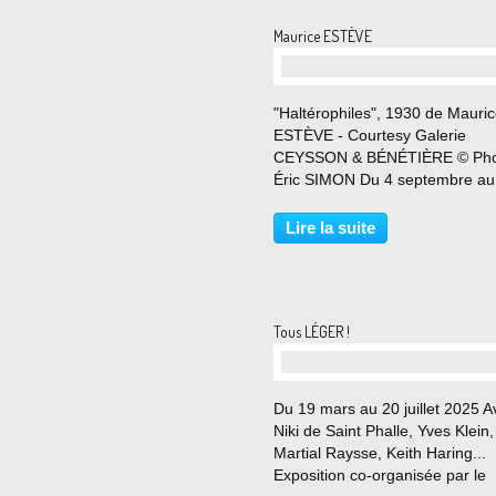
Maurice ESTÈVE
"Haltérophiles", 1930 de Mauri
ESTÈVE - Courtesy Galerie
CEYSSON & BÉNÉTIÈRE © Pho
Éric SIMON Du 4 septembre au
octobre 2025 « Ce sont encore
œuvres qui m’éclairent, qui do
Lire la suite
un sens, une vie, un poids, aux
choses qui sans elles me
demeureraient...
Tous LÉGER !
Du 19 mars au 20 juillet 2025 A
Niki de Saint Phalle, Yves Klein,
Martial Raysse, Keith Haring...
Exposition co-organisée par le