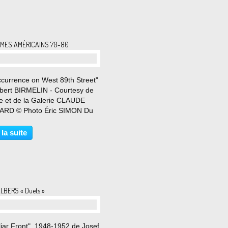
SMES AMÉRICAINS 70-80
ccurrence on West 89th Street"
bert BIRMELIN - Courtesy de
ste et de la Galerie CLAUDE
RD © Photo Éric SIMON Du
rs au 31 mai 2026 REGARDS
UNE AUTRE AMÉRIQUE La
 la suite
ie Claude Bernard présente
position collective consacrée...
ALBERS « Duets »
iar Front", 1948-1952 de Josef