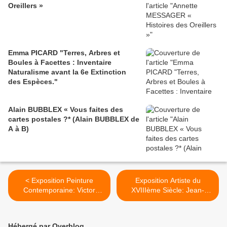
Oreillers »
Emma PICARD "Terres, Arbres et
Boules à Facettes : Inventaire
Naturalisme avant la 6e Extinction
des Espèces."
Alain BUBBLEX « Vous faites des
cartes postales ?* (Alain BUBBLEX de
A à B)
< Exposition Peinture
Exposition Artiste du
Contemporaine: Victor
XVIIIème Siècle: Jean-
VASARELY « Une aventure
Jacques LEQUEU «
de 75 ans chez Denise
Bâtisseur de fantasmes » >
René »
Hébergé par Overblog