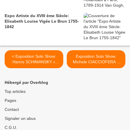
Expo Artiste du XVIII ème Siècle:
Elisabeth Louise Vigée Le Brun 1755-
1842
< Exposition Solo Show:
Exposition Solo Show:
Hanns SCHIMANSKY «
Michele CIACCIOFERA «
L’Espace de la ligne »
The Library of encoded
time » >
Hébergé par Overblog
Top articles
Pages
Contact
Signaler un abus
C.G.U.