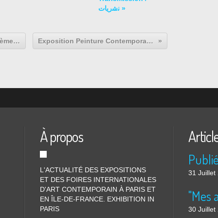
ﻧﺷرﯾﺎت »
Exposition Groupée Artiste du XXème Siècle: ROUGE. Art et utopie au pays des Soviets
Exposition Peinture Contemporaine: Abdelkader BENCHAMMA « Engramme »
À propos
Articl
L'ACTUALITÉ DES EXPOSITIONS
31 Juille
ET DES FOIRES INTERNATIONALES
D'ART CONTEMPORAIN À PARIS ET
"Mes 
EN ÎLE-DE-FRANCE. EXHIBITION IN
PARIS
30 Juille