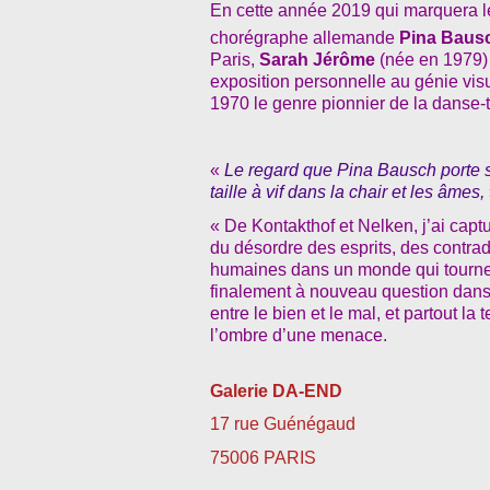
En cette année 2019 qui marquera le
chorégraphe allemande
Pina Baus
Paris,
Sarah Jérôme
(née en 1979)
exposition personnelle au génie vis
1970 le genre pionnier de la danse-t
«
Le regard que Pina Bausch porte 
taille à vif dans la chair et les âmes,
« De Kontakthof et Nelken, j’ai cap
du désordre des esprits, des contradi
humaines dans un monde qui tourne e
finalement à nouveau question dans
entre le bien et le mal, et partout la 
l’ombre d’une menace.
Galerie DA-END
17 rue Guénégaud
75006 PARIS