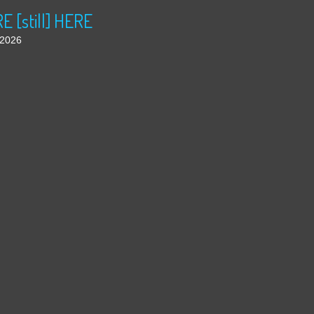
 [still] HERE
t 2026