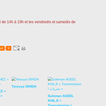
i de 14h à 19h et les vendredis et samedis de
st
0
Tetsuya ISHIDA
EZ «
 »
Suleman AGEEL
KHILJI «
Transmission /