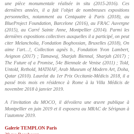
une pièce monumentale réalisée in situ (2015-2016). Ces
dernières années, il a fait l’objet de nombreuses expositions
personnelles, notamment au Centquatre à Paris (2018), au
BlueProject Foundation, Barcelone (2016), au FRAC Auvergne
(2015), au Carré Sainte Anne, Montpellier (2014). Parmi les
dernières expositions collectives auxquelles il a participé, on peut
citer
Melancholia
, Fondation Boghossian, Bruxelles (2018),
On
aime l’art…!
, Collection agnès b., Fondation Yvon Lambert,
Avignon (2017) ; Tamawuj, Sharjah Biennal, Sharjah (2017) ;
The Future of a Promise
, 54e Biennale de Venise (2011) ;
Told,
Untold, Rethold
, MATHAF, Arab Museum of Modern Art, Doha,
Qatar (2010). Lauréat du 1er Prix Occitanie-Médicis 2018, il a
passé trois mois en résidence à Rome à la Villa Médicis de
novembre 2018 à janvier 2019.
A l’invitation du MOCO, il dévoilera une œuvre publique à
Montpellier en juin 2019 et il exposera au MRAC de Sérignan à
l’automne 2019.
Galerie TEMPLON Paris