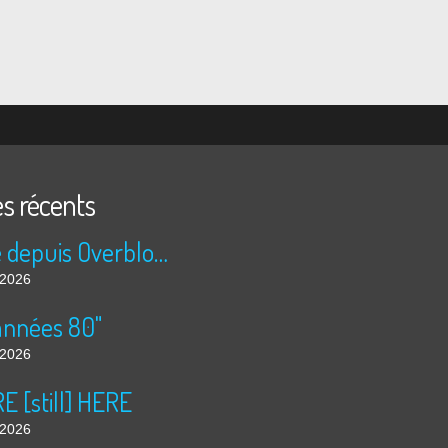
es récents
Publié depuis Overblog et Facebook
t 2026
années 80"
t 2026
 [still] HERE
t 2026