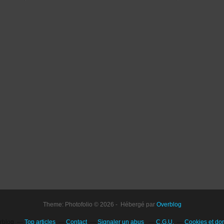
Theme: Photofolio © 2026 - Hébergé par
Overblog
erblog
Top articles
Contact
Signaler un abus
C.G.U.
Cookies et do