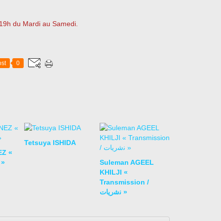
à 19h du Mardi au Samedi.
st
0
Tetsuya ISHIDA
EZ «
 »
Suleman AGEEL
KHILJI «
Transmission /
ﻧﺷرﯾﺎت »