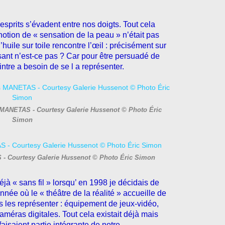
sprits s’évadent entre nos doigts. Tout cela
otion de « sensation de la peau » n’était pas
huile sur toile rencontre l’œil : précisément sur
ssant n’est-ce pas ? Car pour être persuadé de
ntre a besoin de se l a représenter.
os MANETAS - Courtesy Galerie Hussenot © Photo Éric
Simon
S - Courtesy Galerie Hussenot © Photo Éric Simon
jà « sans fil » lorsqu’ en 1998 je décidais de
née où le « théâtre de la réalité » accueille de
s les représenter : équipement de jeux-vidéo,
caméras digitales.
Tout cela existait déjà mais
faisaient partie intégrante de notre