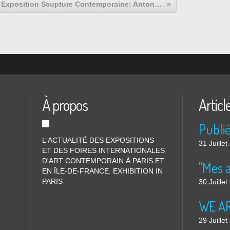
Exposition Scupture Contemporaine: Antonella ZAZZERA « Luminesceneces »
À propos
Articl
L'ACTUALITÉ DES EXPOSITIONS
31 Juille
ET DES FOIRES INTERNATIONALES
D'ART CONTEMPORAIN À PARIS ET
"Mes 
EN ÎLE-DE-FRANCE. EXHIBITION IN
PARIS
30 Juille
WE ARE
29 Juille