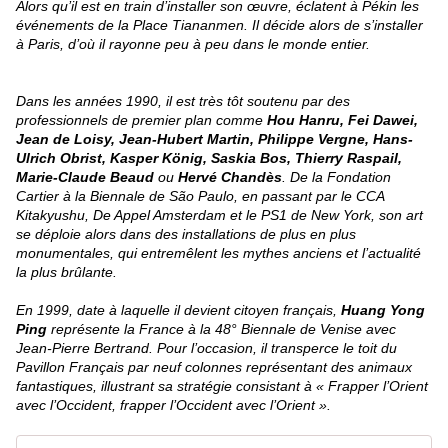
Alors qu’il est en train d’installer son œuvre, éclatent à Pékin les
événements de la Place Tiananmen. Il décide alors de s’installer
à Paris, d’où il rayonne peu à peu dans le monde entier.
Dans les années 1990, il est très tôt soutenu par des
professionnels de premier plan comme
Hou Hanru, Fei Dawei,
Jean de Loisy, Jean-Hubert Martin, Philippe Vergne, Hans-
Ulrich Obrist, Kasper König, Saskia Bos, Thierry Raspail,
Marie-Claude Beaud
ou
Hervé Chandès
. De la Fondation
Cartier à la Biennale de São Paulo, en passant par le CCA
Kitakyushu, De Appel Amsterdam et le PS1 de New York, son art
se déploie alors dans des installations de plus en plus
monumentales, qui entremêlent les mythes anciens et l’actualité
la plus brûlante.
En 1999, date à laquelle il devient citoyen français,
Huang Yong
Ping
représente la France à la 48° Biennale de Venise avec
Jean-Pierre Bertrand. Pour l’occasion, il transperce le toit du
Pavillon Français par neuf colonnes représentant des animaux
fantastiques, illustrant sa stratégie consistant à « Frapper l’Orient
avec l’Occident, frapper l’Occident avec l’Orient ».