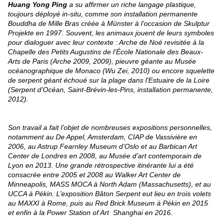
Huang Yong Ping
a su affirmer un riche langage plastique,
toujours déployé in-situ, comme son installation permanente
Bouddha de Mille Bras créée à Münster à l’occasion de Skulptur
Projekte en 1997.
Souvent, les animaux jouent de leurs symboles
pour dialoguer avec leur contexte : Arche de Noé revisitée à la
Chapelle des Petits Augustins de l’École Nationale des Beaux-
Arts de Paris (Arche 2009, 2009), pieuvre géante au Musée
océanographique de Monaco (Wu Zei, 2010) ou encore squelette
de serpent géant échoué sur la plage dans l’Estuaire de la Loire
(Serpent d’Océan, Saint-Brévin-les-Pins, installation permanente,
2012).
Son travail a fait l’objet de nombreuses expositions personnelles,
notamment au De Appel, Amsterdam, CIAP de Vassivière en
2006, au Astrup Fearnley Museum d’Oslo et au Barbican Art
Center de Londres en 2008, au Musée d’art contemporain de
Lyon en 2013. Une grande rétrospective itinérante lui a été
consacrée entre 2005 et 2008 au Walker Art Center de
Minneapolis, MASS MOCA à North Adam (Massachusetts), et au
UCCA à Pékin. L’exposition Bâton Serpent eut lieu en trois volets
au MAXXI à Rome, puis au Red Brick Museum à Pékin en 2015
et enfin à la Power Station of Art Shanghai en 2016.