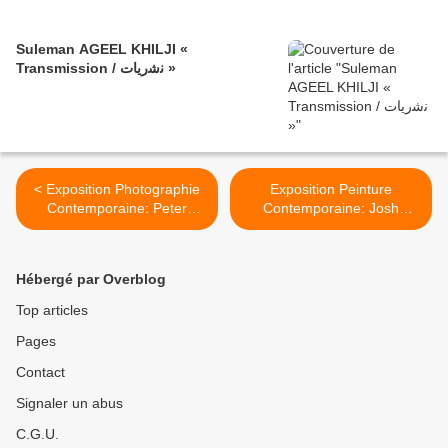
Suleman AGEEL KHILJI «
Transmission / ﻧﺷرﯾﺎت »
< Exposition Photographie
Exposition Peinture
Contemporaine: Peter
Contemporaine: Josh
HUJAR «Speed of Life»
SPERLING «So It Goes» >
Hébergé par Overblog
Top articles
Pages
Contact
Signaler un abus
C.G.U.