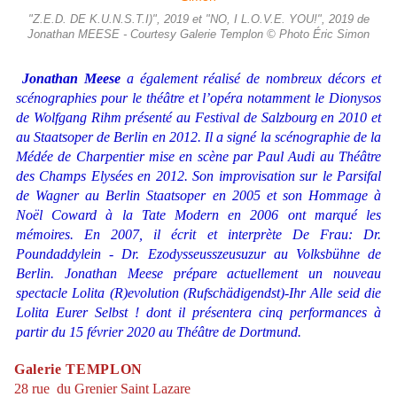
"Z.E.D. DE K.U.N.S.T.I)", 2019 et "NO, I L.O.V.E. YOU!", 2019 de
Jonathan MEESE - Courtesy Galerie Templon © Photo Éric Simon
Jonathan Meese
a également réalisé de nombreux décors et
scénographies pour le théâtre et l’opéra notamment le
Dionysos
de Wolfgang Rihm présenté au Festival de Salzbourg en 2010 et
au Staatsoper de Berlin en 2012. Il a signé la scénographie de la
Médée
de Charpentier mise en scène par Paul Audi au Théâtre
des Champs Elysées en 2012. Son improvisation sur le
Parsifal
de Wagner au Berlin Staatsoper en 2005 et son
Hommage à
Noël Coward
à la Tate Modern en 2006 ont marqué les
mémoires. En 2007, il écrit et interprète
De Frau: Dr.
Poundaddylein - Dr. Ezodysseusszeusuzur
au Volksbühne de
Berlin. Jonathan Meese prépare actuellement un nouveau
spectacle
Lolita (R)evolution (Rufschädigendst)-Ihr Alle seid die
Lolita Eurer Selbst ! dont il présentera
cinq performances à
partir du 15 février 2020 au Théâtre de Dortmund.
Galerie TEMPLON
28 rue du Grenier Saint Lazare