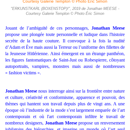
"ERKUNSTKARL (BOXENSTOP)!", 2019 de Jonathan MEESE -
Courtesy Galerie Templon © Photo Éric Simon
Jouant de l’ambiguïté de ces personnages,
Jonathan Meese
propose une plongée toute personnelle et ludique dans l'histoire
secrète de la haute couture. Il convoque à la fois la nudité
d’Adam et Ève mais aussi la Terreur ou l’uniforme des fillettes de
la Jeunesse Hitlérienne. Ainsi émergent en un étrange panthéon,
les figures fantomatiques de Saint-Just ou Robespierre, côtoyant
autoportraits, vampires, monstres mais aussi de nombreuses
« fashion victims ».
Jonathan Meese
nous interroge ainsi sur la frontière entre nature
et culture, créativité et conformisme, apparence et pouvoir, des
thèmes qui hantent son travail depuis plus de vingt ans. A une
époque où l’industrie de la mode s’est largement emparée de l’art
contemporain et où l'art contemporain infiltre le travail de
nombreux designers,
Jonathan Meese
propose un renversement
jubilatoire des hiérarchies, et imagine un monde où l’art seul