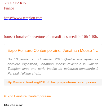
75003 PARIS
France
https://www.templon.com
Jours et horaire d’ouverture : du mardi au samedi de 10h à 19h.
Expo Peinture Contemporaine: Jonathan Meese "Parsifal de Large" - ACTUART by Eric SIMON
Du 10 janvier au 21 février 2015 Quatre ans après sa
dernière exposition, Jonathan Meese revient à la Galerie
Templon avec une série inédite de peintures consacrée à
Parsifal, l'ultime chef...
http://www.actuart.org/2015/01/expo-peinture-contemporaine-jonathan-meese-parsifal-de-large.html
#Expo Peinture Contemporaine
Partager