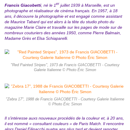
er
Francis Giacobetti
, né le
1
juillet
1939
à
Marseille
, est un
photographe et réalisateur de cinéma français. En 1957, à 18
ans, il découvre la photographie et est engagé comme assistant
de
Maurice Tabard
qui est alors à la tête du studio photo du
magazine
Marie Claire
et travaille sur les pages de mode sur de
nombreux couturiers des années 1950, comme
Pierre Balmain
,
Madame Grès
et
Elsa Schiaparelli
.
"Red Painted Stripes", 1973 de Francis GIACOBETTI - Courtesy
Galerie Italienne © Photo Éric Simon
"Zebra 17", 1988 de Francis GIACOBETTI - Courtesy Galerie Italienne
© Photo Éric Simon
Il s'intéresse auxs nouveaux procédés de la couleur et, à 20 ans,
il est nommé « consultant couleurs » de
Paris Match
. Il rencontre
alors
Daniel Filipacchi
quatre ans plus tard et devient reporter