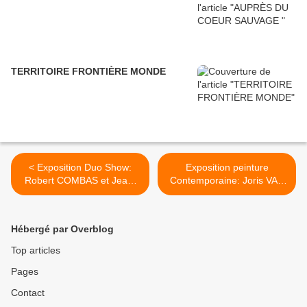
TERRITOIRE FRONTIÈRE MONDE
< Exposition Duo Show:
Exposition peinture
Robert COMBAS et Jean-
Contemporaine: Joris VAN
Luc PARANT « Entre quatre
DE MOORTEL « The ne’er-
zieux »
do-wells set out for a
dubious pilgrimage » >
Hébergé par Overblog
Top articles
Pages
Contact