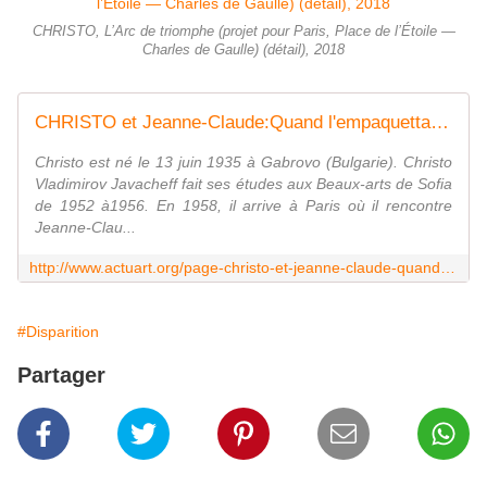
CHRISTO, L’Arc de triomphe (projet pour Paris, Place de l’Étoile —
Charles de Gaulle) (détail), 2018
CHRISTO et Jeanne-Claude:Quand l'empaquettage s'approprie l'espace pour créer la scupture" - ACTUART by Eric SIMON
Christo est né le 13 juin 1935 à Gabrovo (Bulgarie). Christo
Vladimirov Javacheff fait ses études aux Beaux-arts de Sofia
de 1952 à1956. En 1958, il arrive à Paris où il rencontre
Jeanne-Clau...
http://www.actuart.org/page-christo-et-jeanne-claude-quand-l-empaquettage-s-approprie-l-espace-pour-creer-la-scupture-8746525.html
#Disparition
Partager