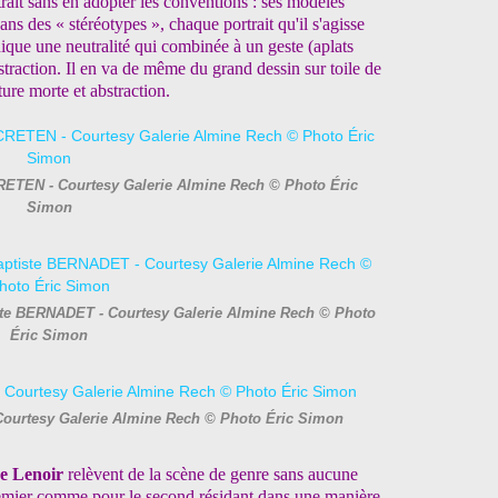
rtrait sans en adopter les conventions : ses modèles
ns des « stéréotypes », chaque portrait qu'il s'agisse
ique une neutralité qui combinée à un geste (aplats
straction. Il en va de même du grand dessin sur toile de
re morte et abstraction.
CRETEN - Courtesy Galerie Almine Rech © Photo Éric
Simon
iste BERNADET - Courtesy Galerie Almine Rech © Photo
Éric Simon
 Courtesy Galerie Almine Rech © Photo Éric Simon
e Lenoir
relèvent de la scène de genre sans aucune
premier comme pour le second résidant dans une manière