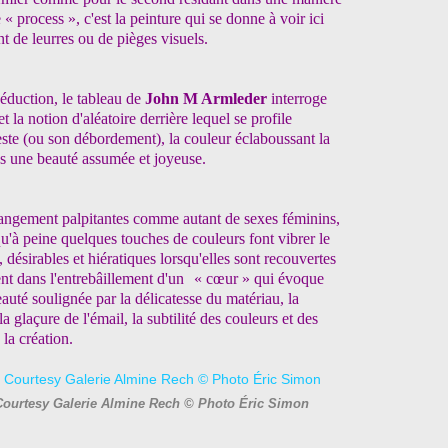
e « process », c'est la peinture qui se donne à voir ici
 de leurres ou de pièges visuels.
séduction, le tableau de
John M Armleder
interroge
et la notion d'aléatoire derrière lequel se profile
este (ou son débordement), la couleur éclaboussant la
ns une beauté assumée et joyeuse.
trangement palpitantes comme autant de sexes féminins,
squ'à peine quelques touches de couleurs font vibrer le
, désirables et hiératiques lorsqu'elles sont recouvertes
sent dans l'entrebâillement d'un « cœur » qui évoque
eauté soulignée par la délicatesse du matériau, la
 glaçure de l'émail, la subtilité des couleurs et des
 la création.
 Courtesy Galerie Almine Rech © Photo Éric Simon