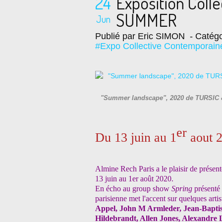
24
Exposition Coll
SUMMER
Jun
Publié par Eric SIMON
- Catégo
#Expo Collective Contemporain
"Summer landscape", 2020 de TURSIC &
er
Du 13 juin au 1
aout 
Almine Rech Paris a le plaisir de présen
13 juin au 1er août 2020.
En écho au group show
Spring
présenté
parisienne met l'accent sur quelques arti
Appel, John M Armleder, Jean-Baptis
Hildebrandt, Allen Jones, Alexandre