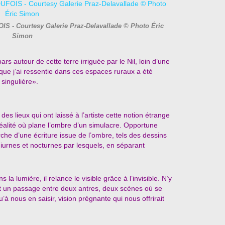
IS - Courtesy Galerie Praz-Delavallade © Photo Éric
Simon
rs autour de cette terre irriguée par le Nil, loin d’une
e que j’ai ressentie dans ces espaces ruraux a été
singulière».
s lieux qui ont laissé à l’artiste cette notion étrange
réalité où plane l’ombre d’un simulacre. Opportune
rche d’une écriture issue de l’ombre, tels des dessins
iurnes et nocturnes par lesquels, en séparant
a lumière, il relance le visible grâce à l’invisible. N’y
ôt un passage entre deux antres, deux scènes où se
u’à nous en saisir, vision prégnante qui nous offrirait