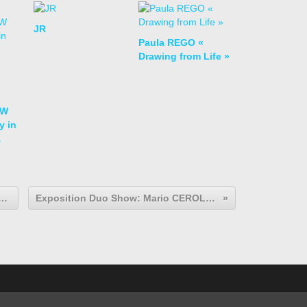
JR
Paula REGO «
Drawing from Life »
OW
y in
re Contemporaine: Nazanin POUYANDEH «J’ai été chassée du paradis»
Exposition Duo Show: Mario CEROLI et Renato MAMBOR "Profils et ombres dans la Roma Pop"