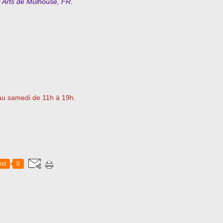
 Arts de Mulhouse, FR.
 au samedi de 11h à 19h.
st
0