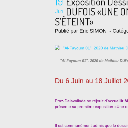
19
Exposition Dess
DUFOIS «UNE O
Jun
S’ÉTEINT»
Publié par Eric SIMON
- Catégo
"Al-Fayoum 01", 2020 de Mathieu DUFO
Du 6 Juin au 18 Juillet 
Praz-Delavallade se réjouit d’accueillir
M
présente sa première exposition «Une om
Il est communément admis que le dessin s