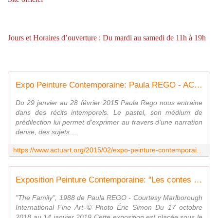
Jours et Horaires d’ouverture : Du mardi au samedi de 11h à 19h
Expo Peinture Contemporaine: Paula REGO - ACTUART by Eric SIMON
Du 29 janvier au 28 février 2015 Paula Rego nous entraine
dans des récits intemporels. Le pastel, son médium de
prédilection lui permet d'exprimer au travers d'une narration
dense, des sujets ...
https://www.actuart.org/2015/02/expo-peinture-contemporaine-paula-rego.html
Exposition Peinture Contemporaine: "Les contes cruels de Paula REGO" - ACTUART by Eric SIMON
"The Family", 1988 de Paula REGO - Courtesy Marlborough
International Fine Art © Photo Éric Simon Du 17 octobre
2018 au 14 janvier 2019 Cette exposition est placée sous le