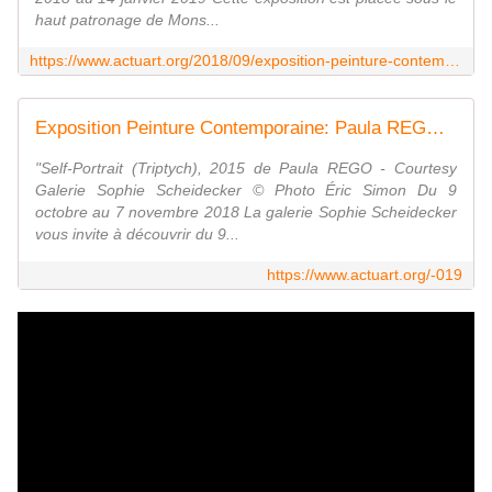
haut patronage de Mons...
https://www.actuart.org/2018/09/exposition-peinture-contemporaine-les-contes-cruels-de-paula-rego.html
Exposition Peinture Contemporaine: Paula REGO - ACTUART by Eric SIMON
"Self-Portrait (Triptych), 2015 de Paula REGO - Courtesy
Galerie Sophie Scheidecker © Photo Éric Simon Du 9
octobre au 7 novembre 2018 La galerie Sophie Scheidecker
vous invite à découvrir du 9...
https://www.actuart.org/-019