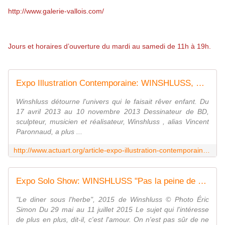
http://www.galerie-vallois.com/
Jours et horaires d’ouverture du mardi au samedi de 11h à 19h.
Expo Illustration Contemporaine: WINSHLUSS, Un monde Merveilleux - ACTUART by Eric SIMON
Winshluss détourne l'univers qui le faisait rêver enfant. Du
17 avril 2013 au 10 novembre 2013 Dessinateur de BD,
sculpteur, musicien et réalisateur, Winshluss , alias Vincent
Paronnaud, a plus ...
http://www.actuart.org/article-expo-illustration-contemporaine-winshluss-un-monde-merveilleux-120245322.html
Expo Solo Show: WINSHLUSS "Pas la peine de pleurer, personne ne te regarde... " - ACTUART by Eric SIMON
"Le diner sous l'herbe", 2015 de Winshluss © Photo Éric
Simon Du 29 mai au 11 juillet 2015 Le sujet qui l'intéresse
de plus en plus, dit-il, c'est l'amour. On n'est pas sûr de ne