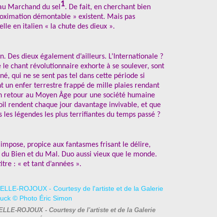
1
 au Marchand du sel
. De fait, en cherchant bien
proximation démontable » existent. Mais pas
elle en italien « la chute des dieux ».
n. Des dieux également d’ailleurs. L’Internationale ?
 le chant révolutionnaire exhorte à se soulever, sont
é, qui ne se sent pas tel dans cette période si
un enfer terrestre frappé de mille plaies rendant
 un retour au Moyen Âge pour une société humaine
oil rendent chaque jour davantage invivable, et que
es légendes les plus terrifiantes du temps passé ?
impose, propice aux fantasmes frisant le délire,
 du Bien et du Mal. Duo aussi vieux que le monde.
itre : « et tant d’années ».
LLE-ROJOUX - Courtesy de l'artiste et de la Galerie