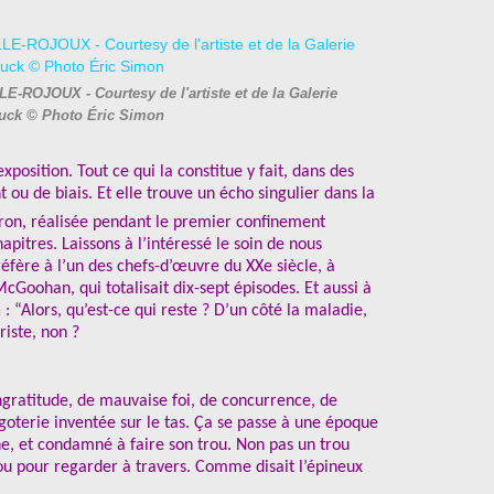
E-ROJOUX - Courtesy de l'artiste et de la Galerie
uck © Photo Éric Simon
’exposition. Tout ce qui la constitue y fait, dans des
t ou de biais. Et elle trouve un écho singulier dans la
ron, réalisée pendant le premier confinement
pitres. Laissons à l’intéressé le soin de nous
réfère à l’un des chefs-d’œuvre du XXe siècle, à
cGoohan, qui totalisait dix-sept épisodes. Et aussi à
a
: “Alors, qu’est-ce qui reste ? D’un côté la maladie,
riste, non ?
ingratitude, de mauvaise foi, de concurrence, de
goterie inventée sur le tas. Ça se passe à une époque
he, et condamné à faire son trou. Non pas un trou
rou pour regarder à travers. Comme disait l’épineux