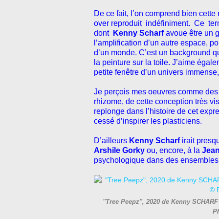
De ce fait, l’on comprend bien cette 
over reproduit indéfiniment. Ce 
dont
Kenny Scharf
avoue être un g
l’amplification d’un autre espace, pou
d’un monde. C’est un background que
la peinture sur la toile. J’aime ég
petite fenêtre d’un univers immense, 
Je perçois mes oeuvres comme des pa
rhizome, de cette conception très vi
replonge dans l’histoire de cet expr
cessé d’inspirer les plasticiens.
D’ailleurs
Kenny Scharf
irait pres
Arshile Gorky
ou, encore, à la
Jean
psychologique dans des ensembles 
"Tree Peepz", 2020 de Kenny SCHARF - 
P