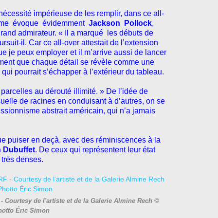
nécessité impérieuse de les remplir, dans ce all-
terme évoque évidemment
Jackson Pollock
,
rand admirateur. « Il a marqué les débuts de
rsuit-il. Car ce all-over attestait de l’extension
 je peux employer et il m’arrive aussi de lancer
alement que chaque détail se révèle comme une
qui pourrait s’échapper à l’extérieur du tableau.
rcelles au dérouté illimité. » De l’idée de
suelle de racines en conduisant à d’autres, on se
essionnisme abstrait américain, qui n’a jamais
que puiser en deçà, avec des réminiscences à la
 Dubuffet
. De ceux qui représentent leur état
très denses.
Courtesy de l'artiste et de la Galerie Almine Rech ©
hotto Éric Simon