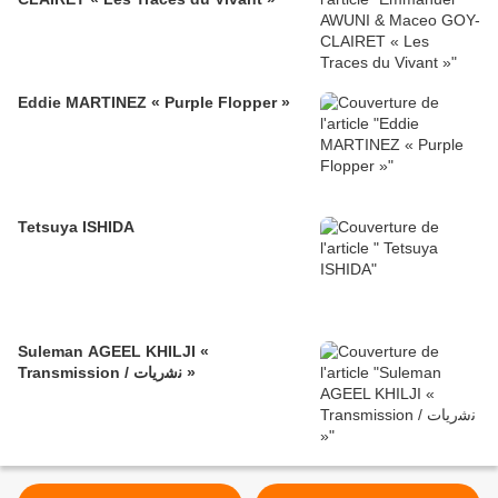
Eddie MARTINEZ « Purple Flopper »
Tetsuya ISHIDA
Suleman AGEEL KHILJI «
Transmission / ﻧﺷرﯾﺎت »