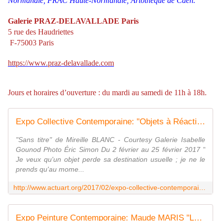
Normandie, FRAC Haute-Normandie, Artothèque de Caen.
Galerie PRAZ-DELAVALLADE Paris
5 rue des Haudriettes
F-75003 Paris
https://www.praz-delavallade.com
Jours et horaires d’ouverture : du mardi au samedi de 11h à 18h.
Expo Collective Contemporaine: "Objets à Réaction" Sur une invitation de Maude MARIS à Mireille BLANC et Colombe MARCASIANO - ACTUART by Eric SIMON
"Sans titre" de Mireille BLANC - Courtesy Galerie Isabelle
Gounod Photo Éric Simon Du 2 février au 25 février 2017 "
Je veux qu'un objet perde sa destination usuelle ; je ne le
prends qu'au mome...
http://www.actuart.org/2017/02/expo-collective-contemporaine-objets-a-reaction-sur-une-invitation-de-maude-maris-a-mireille-blanc-et-colombe-marcasiano.html
Expo Peinture Contemporaine: Maude MARIS "Les grands profils" - ACTUART by Eric SIMON