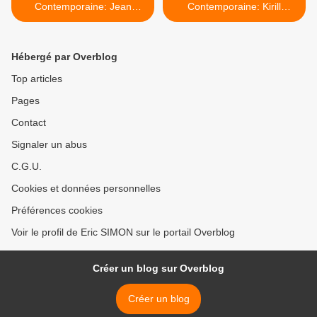
Contemporaine: Jean
Contemporaine: Kirill
BEDEZ «De Sphaera Mundi
CHELUSHKIN
/ Sur la sphère du monde»
«Indéfinissable» >
Hébergé par Overblog
Top articles
Pages
Contact
Signaler un abus
C.G.U.
Cookies et données personnelles
Préférences cookies
Voir le profil de Eric SIMON sur le portail Overblog
Créer un blog sur Overblog
Créer un blog