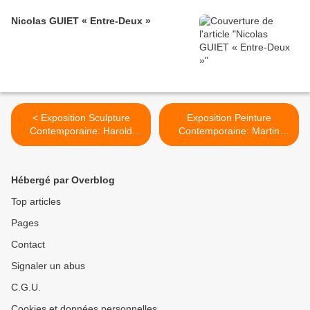
Nicolas GUIET « Entre-Deux »
< Exposition Sculpture
Exposition Peinture
Contemporaine: Harold
Contemporaine: Martin
ANCART « La Grande
BRUNEAU «Suite blanche»
Profondeur (The Deep End)
>
»
Hébergé par Overblog
Top articles
Pages
Contact
Signaler un abus
C.G.U.
Cookies et données personnelles