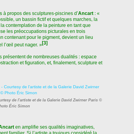
 à propos des sculptures-piscines d’
Ancart
: «
ssible, un bassin fictif et quelques marches, la
 la contemplation de la peinture en tant que
pose les préoccupations picturales en trois
un contenant pour le pigment, devient un lieu
[3]
l l’œil peut nager. »
s présentent de nombreuses dualités : espace
bstraction et figuration, et, finalement, sculpture et
tesy de l'artiste et de la Galerie David Zwirner Paris ©
hoto Éric Simon
Ancart
en amplifie ses qualités imaginatives,
nt familier. Si l’artiste a toujours considéré la