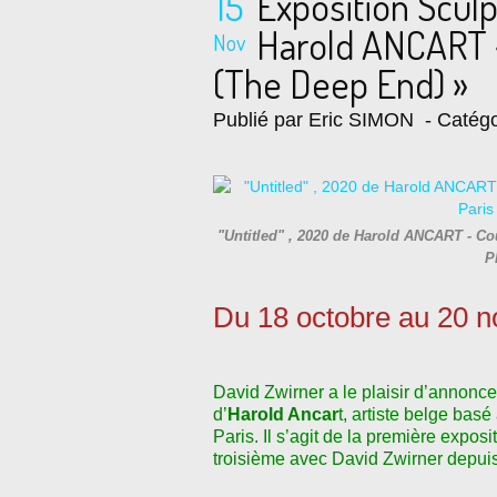
15
Exposition Scul
Harold ANCART 
Nov
(The Deep End) »
Publié par Eric SIMON
- Catégo
"Untitled" , 2020 de Harold ANCART - Cour
P
Du 18 octobre au 20 
David Zwirner a le plaisir d’annonc
d’
Harold Ancar
t, artiste belge bas
Paris. Il s’agit de la première exposi
troisième avec David Zwirner depuis q