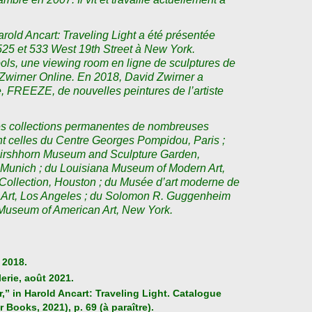
rold Ancart: Traveling Light a été présentée
525 et 533 West 19th Street à New York.
ols, une viewing room en ligne de sculptures de
 Zwirner Online. En 2018, David Zwirner a
, FREEZE, de nouvelles peintures de l’artiste
 des collections permanentes de nombreuses
ont celles du Centre Georges Pompidou, Paris ;
 Hirshhorn Museum and Sculpture Garden,
Munich ; du Louisiana Museum of Modern Art,
ollection, Houston ; du Musée d’art moderne de
 Art, Los Angeles ; du Solomon R. Guggenheim
Museum of American Art, New York.
, 2018.
erie, août 2021.
,” in Harold Ancart: Traveling Light. Catalogue
Books, 2021), p. 69 (à paraître).