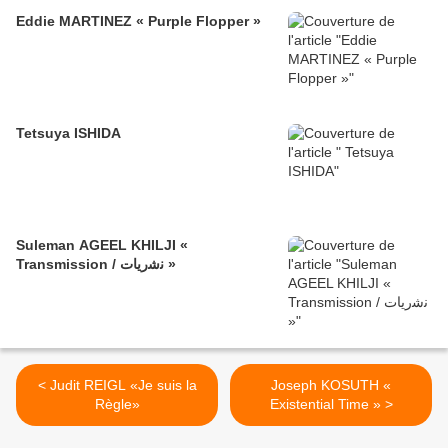
Eddie MARTINEZ « Purple Flopper »
Tetsuya ISHIDA
Suleman AGEEL KHILJI «
Transmission / ﻧﺷرﯾﺎت »
< Judit REIGL «Je suis la
Joseph KOSUTH «
Règle»
Existential Time » >