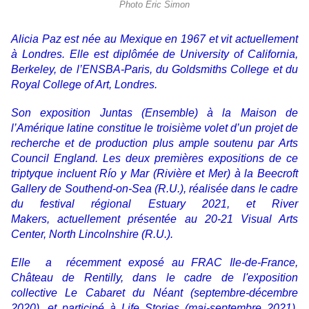
Photo Éric Simon
Alicia Paz
est née au Mexique en 1967 et vit actuellement
à Londres. Elle est diplômée de University of California,
Berkeley, de l’ENSBA-Paris, du Goldsmiths College et du
Royal College of Art, Londres.
Son exposition
Juntas (Ensemble)
à la Maison de
l’Amérique latine constitue
le troisième
volet d’un projet de
recherche et de production plus ample soutenu par
Arts
Council England.
Les deux premières expositions de ce
triptyque incluent
Río y Mar
(
Rivière et Mer
) à la Beecroft
Gallery de Southend-on-Sea (R.U.), réalisée dans le cadre
du festival régional
Estuary 2021
, et
River
Makers,
actuellement présentée au 20-21 Visual Arts
Center, North Lincolnshire (R.U.).
Elle a récemment exposé au FRAC Ile-de-France,
Château de Rentilly, dans le cadre de l'exposition
collective
Le Cabaret du Néant
(septembre-décembre
2020), et participé à
Life Stories
(mai-septembre 2021),