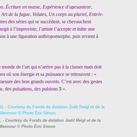
no
,
Écriture en masse
,
Expérience d’apesanteur
,
,
Art de la fugue
,
Volutes
,
Un corps au pluriel
,
Entrée-
 titres des séries qui se succèdent, se chevauchent
rgit à l’improviste, l’artiste l’accepte et initie une
ction à une figuration anthropomorphe, puis revient à
 monde de l’art qui n’arrive pas à la classer mais doit
res où son énergie et sa puissance se retrouvent : «
 mesure des bras grands ouverts. C’est avec des gestes
e, des pulsations, des pulsions
5
».
L - Courtesy du Fonds de dotation Judit Reigl et de la
 Mennour © Photo Éric Simon