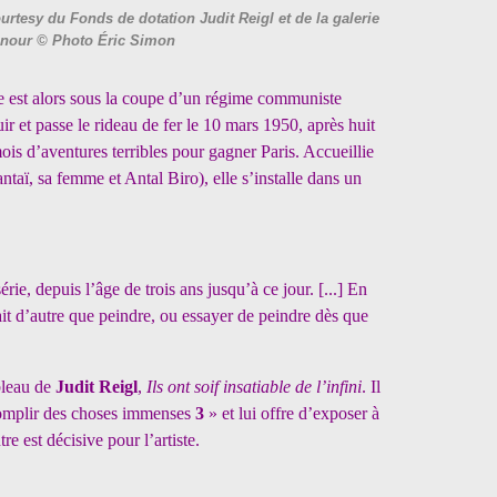
rtesy du Fonds de dotation Judit Reigl et de la galerie
nour © Photo Éric Simon
e est alors sous la coupe d’un régime communiste
uir et passe le rideau de fer le 10 mars 1950, après huit
 mois d’aventures terribles pour gagner Paris. Accueillie
ï, sa femme et Antal Biro), elle s’installe dans un
ie, depuis l’âge de trois ans jusqu’à ce jour. [...] En
 fait d’autre que peindre, ou essayer de peindre dès que
bleau de
Judit Reigl
,
Ils ont soif insatiable de l’infini
. Il
complir des choses immenses
3
» et lui offre d’exposer à
re est décisive pour l’artiste.