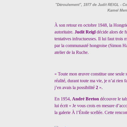
"Déroulement", 1977 de Judit REIGL - Cou
Kamel Men
À son retour en octobre 1948, la Hongri
autoritaire.
Judit Reigl
décide alors de f
tentatives infructueuses. Il lui faut trois
par la communauté hongroise (Simon Hanta
atelier de la Ruche.
« Toute mon œuvre constitue une seule sér
réalité, durant toute ma vie, je n’ai rien
j’en avais la possibilité
2
».
En 1954,
André Breton
découvre le ta
lui écrit « Je vous crois en mesure d’ac
la galerie À l’Étoile scellée. Cette rencont