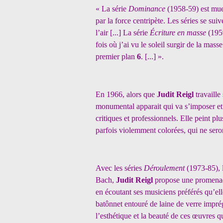
« La série
Dominance
(1958-59) est mue
par la force centripète. Les séries se sui
l’air [...] La série
Écriture en masse
(195
fois où j’ai vu le soleil surgir de la ma
premier plan
6
. [...] ».
En 1966, alors que
Judit Reigl
travaill
monumental apparait qui va s’imposer et
critiques et professionnels. Elle peint p
parfois violemment colorées, qui ne sero
Avec les séries
Déroulement
(1973-85), 
Bach,
Judit Reigl
propose une promenade
en écoutant ses musiciens préférés qu’ell
batônnet entouré de laine de verre impré
l’esthétique et la beauté de ces œuvres q