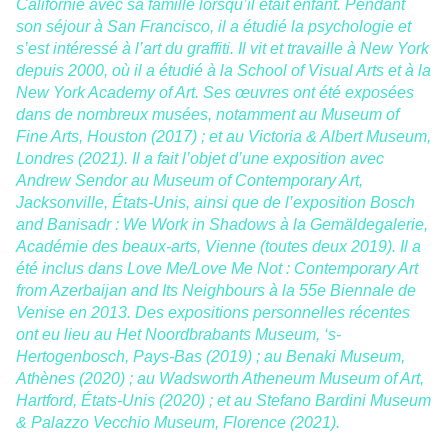
Californie avec sa famille lorsqu’il était enfant. Pendant
son séjour à San Francisco, il a étudié la psychologie et
s’est intéressé à l’art du graffiti. Il vit et travaille à New York
depuis 2000, où il a étudié à la School of Visual Arts et à la
New York Academy of Art. Ses œuvres ont été exposées
dans de nombreux musées, notamment au Museum of
Fine Arts, Houston (2017) ; et au Victoria & Albert Museum,
Londres (2021). Il a fait l’objet d’une exposition avec
Andrew Sendor au Museum of Contemporary Art,
Jacksonville, États-Unis, ainsi que de l’exposition Bosch
and Banisadr : We Work in Shadows à la Gemäldegalerie,
Académie des beaux-arts, Vienne (toutes deux 2019). Il a
été inclus dans Love Me/Love Me Not : Contemporary Art
from Azerbaijan and Its Neighbours à la 55e Biennale de
Venise en 2013. Des expositions personnelles récentes
ont eu lieu au Het Noordbrabants Museum, ‘s-
Hertogenbosch, Pays-Bas (2019) ; au Benaki Museum,
Athènes (2020) ; au Wadsworth Atheneum Museum of Art,
Hartford, États-Unis (2020) ; et au Stefano Bardini Museum
& Palazzo Vecchio Museum, Florence (2021).