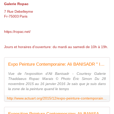
Galerie Ropac
7 Rue Debelleyme
Fr-75003 Paris
https://ropac.net/
Jours et horaires d'ouverture: du mardi au samedi de 10h à 19h.
Expo Peinture Contemporaine: Ali BANISADR " In Medias Res " - ACTUART by Eric SIMON
Vue de l'exposition d'Ali Banisadr - Courtesy Galerie
Thaddaeus Ropac Marais © Photo Éric Simon Du 28
novembre 2015 au 16 janvier 2016 Je sais que je suis dans
la zone de la peinture quand le temps
http://www.actuart.org/2015/12/expo-peinture-contemporaine-ali-banisadr-in-medias-res.html
Exposition Peinture Contemporaine: Ali BANISADR "Ordered Disorders " - ACTUART by Eric SIMON