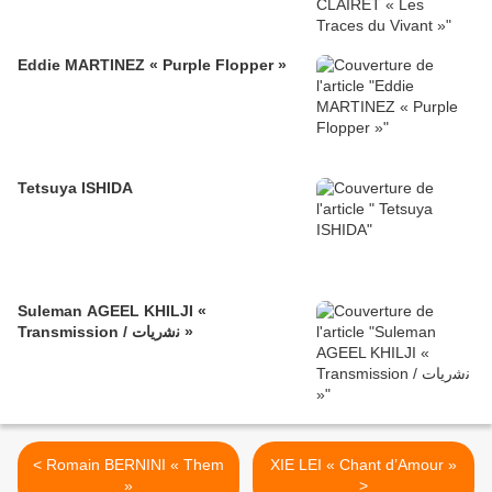
Eddie MARTINEZ « Purple Flopper »
Tetsuya ISHIDA
Suleman AGEEL KHILJI «
Transmission / ﻧﺷرﯾﺎت »
< Romain BERNINI « Them
XIE LEI « Chant d’Amour »
»
>