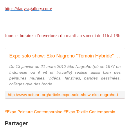
https://danyszgallery.com/
Jours et horaires d’ouverture : du mardi au samedi de 11h à 19h.
Expo solo show: Eko Nugroho "Témoin Hybride" - ACTUART by Eric SIMON
Du 13 janvier au 21 mars 2012 Eko Nugroho (né en 1977 en
Indonésie où il vit et travaille) réalise aussi bien des
peintures murales, vidéos, fanzines, bandes dessinées,
collages que des brode...
http://www.actuart.org/article-expo-solo-show-eko-nugroho-temoin-hybride-96572252.html
#Expo Peinture Contemporaine
#Expo Textile Contemporain
Partager