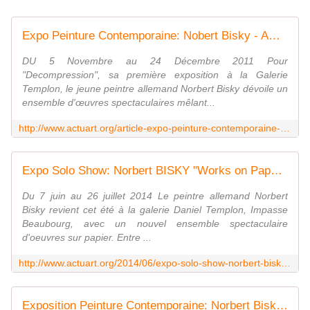
Expo Peinture Contemporaine: Nobert Bisky - ACTUART by Eric SIMON
DU 5 Novembre au 24 Décembre 2011 Pour
"Decompression", sa première exposition à la Galerie
Templon, le jeune peintre allemand Norbert Bisky dévoile un
ensemble d'œuvres spectaculaires mêlant...
http://www.actuart.org/article-expo-peinture-contemporaine-nobert-bisky-88005271.html
Expo Solo Show: Norbert BISKY "Works on Paper" - ACTUART by Eric SIMON
Du 7 juin au 26 juillet 2014 Le peintre allemand Norbert
Bisky revient cet été à la galerie Daniel Templon, Impasse
Beaubourg, avec un nouvel ensemble spectaculaire
d'oeuvres sur papier. Entre ...
http://www.actuart.org/2014/06/expo-solo-show-norbert-bisky-works-on-paper.html
Exposition Peinture Contemporaine: Norbert Bisky "Desmadre Berlin" - ACTUART by Eric SIMON