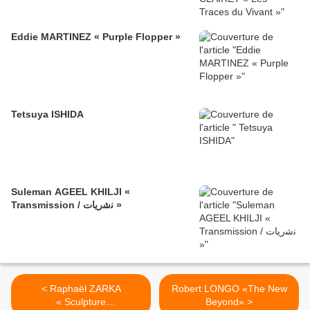
Eddie MARTINEZ « Purple Flopper »
Tetsuya ISHIDA
Suleman AGEEL KHILJI «
Transmission / ﻧﺷرﯾﺎت »
< Raphaël ZARKA
Robert LONGO «The New
« Sculpture
Beyond» >