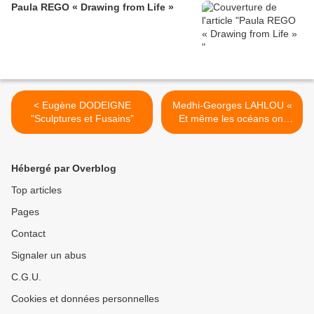
Paula REGO « Drawing from Life »
< Eugène DODEIGNE
Medhi-Georges LAHLOU «
"Sculptures et Fusains"
Et même les océans ont
une mémoire » >
Hébergé par Overblog
Top articles
Pages
Contact
Signaler un abus
C.G.U.
Cookies et données personnelles