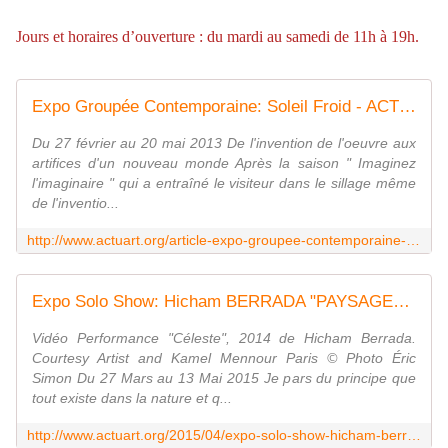
Jours et horaires d’ouverture : du mardi au samedi de 11h à 19h.
Expo Groupée Contemporaine: Soleil Froid - ACTUART by Eric SIMON
Du 27 février au 20 mai 2013 De l'invention de l'oeuvre aux
artifices d'un nouveau monde Après la saison " Imaginez
l'imaginaire " qui a entraîné le visiteur dans le sillage même
de l'inventio...
http://www.actuart.org/article-expo-groupee-contemporaine-soleil-froid-115670148.html
Expo Solo Show: Hicham BERRADA "PAYSAGES A CIRCADIENS" - ACTUART by Eric SIMON
Vidéo Performance "Céleste", 2014 de Hicham Berrada.
Courtesy Artist and Kamel Mennour Paris © Photo Éric
Simon Du 27 Mars au 13 Mai 2015 Je pars du principe que
tout existe dans la nature et q...
http://www.actuart.org/2015/04/expo-solo-show-hicham-berrada-paysages-a-circadiens.html