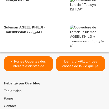
Tetsuya ISHIDA
Suleman AGEEL KHILJI «
Transmission / ﻧﺷرﯾﺎت »
< Portes Ouvertes des
Bernard FRIZE « Les
Ateliers d'Artistes de
choses de la vie que j’ai
Bagneux
vues » >
Hébergé par Overblog
Top articles
Pages
Contact