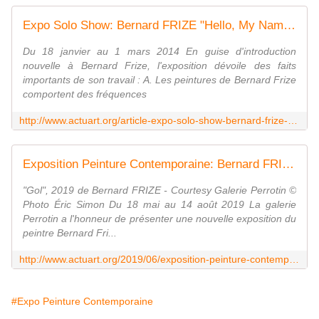
Expo Solo Show: Bernard FRIZE "Hello, My Name is Bernard Frize" - ACTUART by Eric SIMON
Du 18 janvier au 1 mars 2014 En guise d'introduction
nouvelle à Bernard Frize, l'exposition dévoile des faits
importants de son travail : A. Les peintures de Bernard Frize
comportent des fréquences
http://www.actuart.org/article-expo-solo-show-bernard-frize-hello-my-name-is-bernard-frize-122288873.html
Exposition Peinture Contemporaine: Bernard FRIZE " Now or Never " - ACTUART by Eric SIMON
"Gol", 2019 de Bernard FRIZE - Courtesy Galerie Perrotin ©
Photo Éric Simon Du 18 mai au 14 août 2019 La galerie
Perrotin a l'honneur de présenter une nouvelle exposition du
peintre Bernard Fri...
http://www.actuart.org/2019/06/exposition-peinture-contemporaine-bernard-frize-now-or-never.html
#Expo Peinture Contemporaine